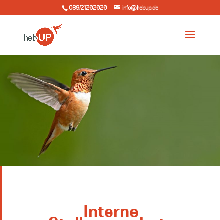
089/21262626
info@hebup.de
Interne