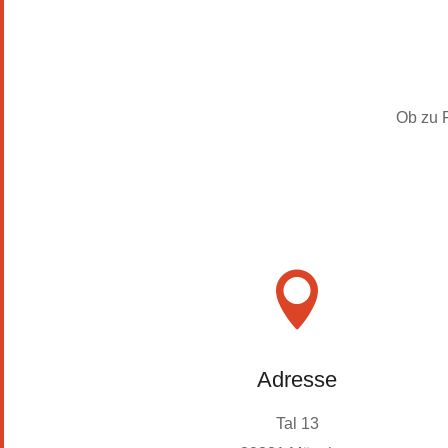
Ob zu F

Adresse
Tal 13