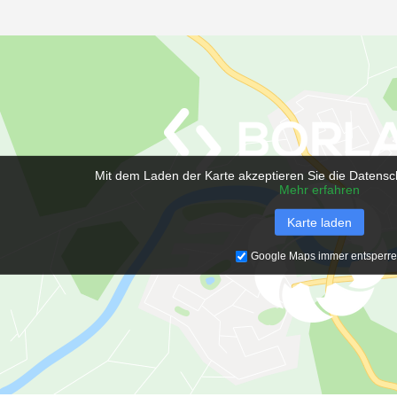
Mit dem Laden der Karte akzeptieren Sie die Datensc
Mehr erfahren
Karte laden
Google Maps immer entsperr