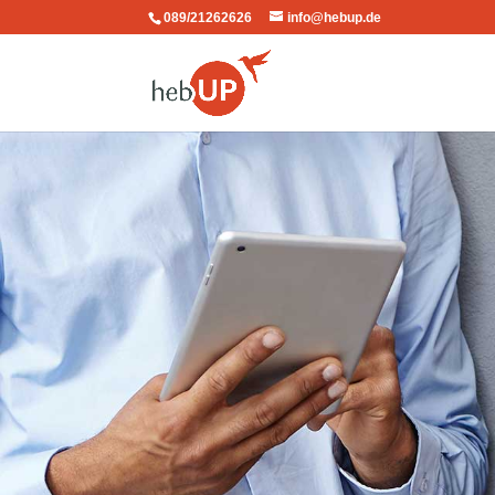
089/21262626
info@hebup.de